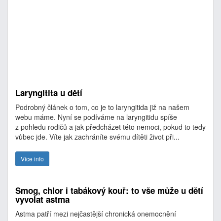
Laryngitita u dětí
Podrobný článek o tom, co je to laryngitida již na našem
webu máme. Nyní se podíváme na laryngitidu spíše
z pohledu rodičů a jak předcházet této nemoci, pokud to tedy
vůbec jde. Víte jak zachráníte svému dítěti život při...
Více info
Smog, chlor i tabákový kouř: to vše může u dětí
vyvolat astma
Astma patří mezi nejčastější chronická onemocnění