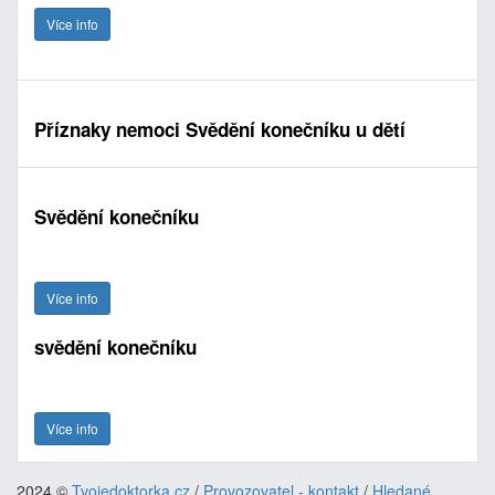
Více info
Příznaky nemoci Svědění konečníku u dětí
Svědění konečníku
Více info
svědění konečníku
Více info
2024 ©
Tvojedoktorka.cz
/
Provozovatel - kontakt
/
Hledané