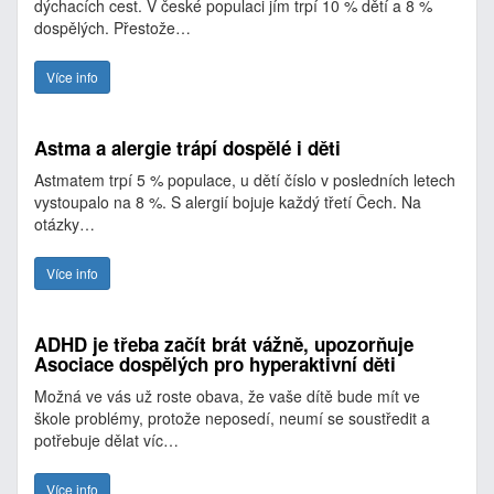
dýchacích cest. V české populaci jím trpí 10 % dětí a 8 %
dospělých. Přestože…
Více info
Astma a alergie trápí dospělé i děti
Astmatem trpí 5 % populace, u dětí číslo v posledních letech
vystoupalo na 8 %. S alergií bojuje každý třetí Čech. Na
otázky…
Více info
ADHD je třeba začít brát vážně, upozorňuje
Asociace dospělých pro hyperaktivní děti
Možná ve vás už roste obava, že vaše dítě bude mít ve
škole problémy, protože neposedí, neumí se soustředit a
potřebuje dělat víc…
Více info