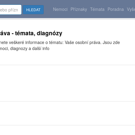
Nemoci
Příznaky
Témata
Poradna
Vyše
HLEDAT
áva - témata, diagnózy
znete veškeré informace o tématu: Vaše osobní práva. Jsou zde
moci, diagnozy a další info