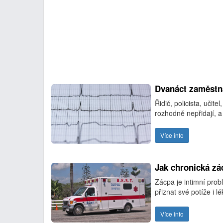
Dvanáct zaměstná
Řidič, policista, uči
rozhodně nepřidají, a
Více info
Jak chronická zác
Zácpa je intimní pro
přiznat své potíže i l
Více info