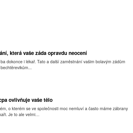
ní, která vaše záda opravdu neocení
tel, ba dokonce i lékař. Tato a další zaměstnání vašim bolavým zádům
 bechtěrevikům...
pa ovlivňuje vaše tělo
blém, o kterém se ve společnosti moc nemluví a často máme zábrany
ékaři. Je to ale velmi…