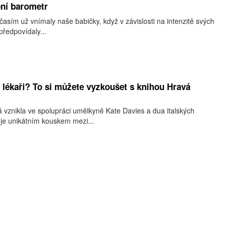
ní barometr
počasím už vnímaly naše babičky, když v závislosti na intenzitě svých
předpovídaly...
o lékaři? To si můžete vyzkoušet s knihou Hravá
 vznikla ve spolupráci umělkyně Kate Davies a dua italských
je unikátním kouskem mezi...