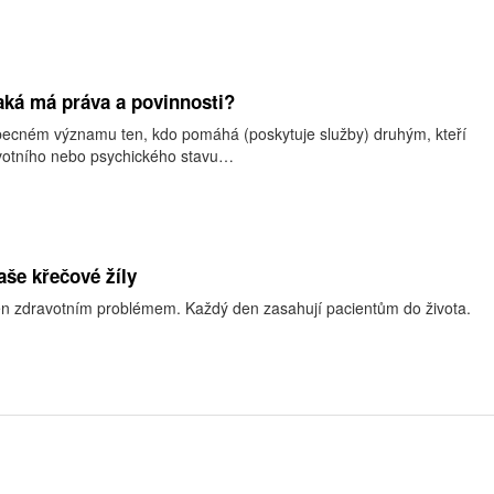
jaká má práva a povinnosti?
obecném významu ten, kdo pomáhá (poskytuje služby) druhým, kteří
votního nebo psychického stavu…
aše křečové žíly
jen zdravotním problémem. Každý den zasahují pacientům do života.