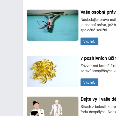
Vaše osobní práv
Následující práva máte
to osobní práva, jež 
společné soužití.
Více info
7 pozitivních úč
Zázvor má kromě širo
zdraví prospěšných vl
Více info
Dejte vy i vaše dě
Strach z bolesti, kter
řadu dospělých. Nehle