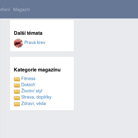
tření
Magazín
Další témata
Pravá krev
Kategorie magazínu
Fitness
Doktoři
Životní styl
Strava, doplńky
Zdraví, věda