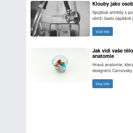
Klouby jako osob
Spojitost artritidy s 
obtíží často úspěšně 
Více info
Jak vidí vaše těl
anatomie
Hravá anatomie, která
designérů Carnovsky 
Více info