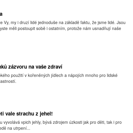
a
 Vy, my i druzí lidé jednoduše na základě fak­tu, že jsme lidé. Jsou
byste měli postoupit sobě i ostatním, protože nám usnadňují naše
inků zázvoru na vaše zdraví
kého použití v kořeněných jídlech a nápojích mnoho pro lidské
astností.
ti vale strachu z jehel!
ou vyvolává vpich jehly, bývá zdrojem úzkosti jak pro děti, tak i pro
dě na utrpení...