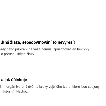
títná žláza, sebeobviňování to nevyřeší!
lady nebo přibírání na váze nemusí způsobovat jen hektický
ít o poruchu štítné žlázy.…
 a jak účinkuje
rinní orgán tvořený dvěma laloky vejčitého tvaru, které jsou spojeny
můstkem). Nachází...