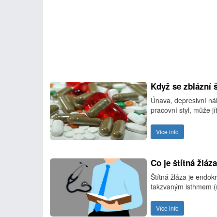
Když se zblázní š
Únava, depresivní ná
pracovní styl, může j
Více info
Co je štítná žláza
Štítná žláza je endok
takzvaným isthmem (
Více info