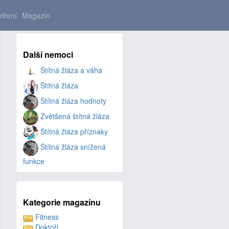
tření
Magazín
Další nemoci
Štítná žláza a váha
Štítná žláza
Štítná žláza hodnoty
Zvětšená štítná žláza
Štítná žláza příznaky
Štítná žláza snížená
funkce
Kategorie magazínu
Fitness
Doktoři