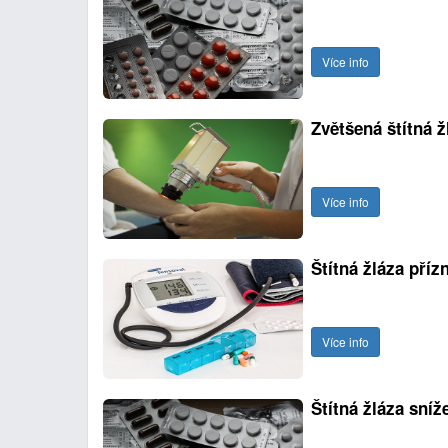
Více info
Zvětšená štítná ž
Více info
Štítná žláza příz
Více info
Štítná žláza sníž