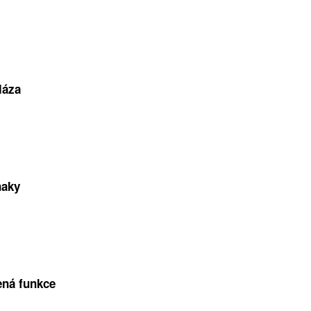
láza
naky
ená funkce