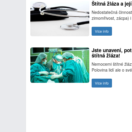
Štítná žláza a je
Nedostatečná činnost 
zimomřivost, zácpa) 
Více info
Jste unavení, pot
štítná žláza!
Nemocemi štítné žlázy
Polovina lidí ale o s
Více info