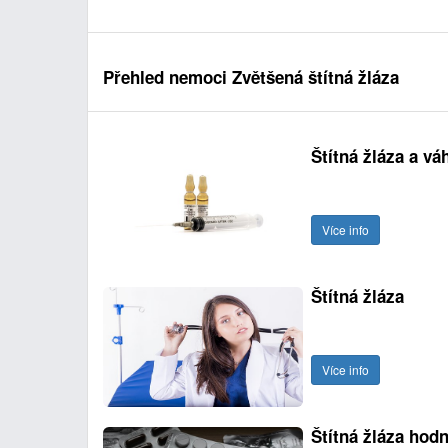
Přehled nemoci Zvětšená štítná žláza
Štítná žláza a vá
Více info
Štítná žláza
Více info
Štítná žláza hod