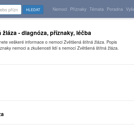
Nemoci
Příznaky
Témata
Poradna
Vyše
HLEDAT
 žláza - diagnóza, příznaky, léčba
nete veškeré informace o nemoci Zvětšená štítná žláza. Popis
znaky nemoci a zkušenosti lidí s nemocí Zvětšená štítná žláza.
za