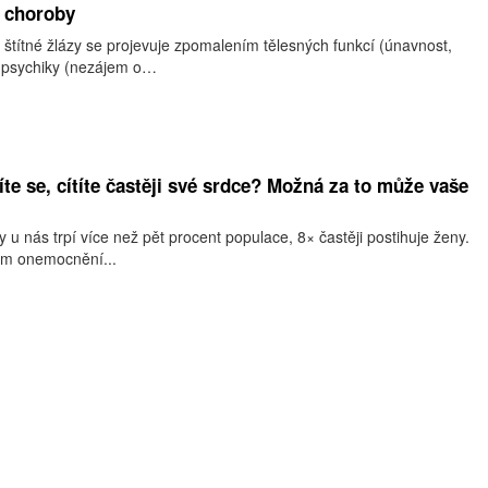
jí choroby
štítné žlázy se projevuje zpomalením tělesných funkcí (únavnost,
i psychiky (nezájem o…
íte se, cítíte častěji své srdce? Možná za to může vaše
 u nás trpí více než pět procent populace, 8× častěji postihuje ženy.
vém onemocnění...