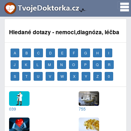
Hledané dotazy - nemoci,diagnóza, léčba
A
B
C
D
E
F
G
H
I
J
K
L
M
N
O
P
Q
R
S
T
U
V
W
X
Y
Z
0
039
755