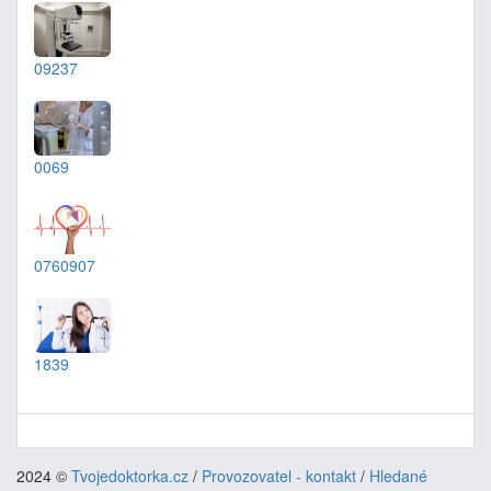
09237
0069
0760907
1839
2024 ©
Tvojedoktorka.cz
/
Provozovatel - kontakt
/
Hledané