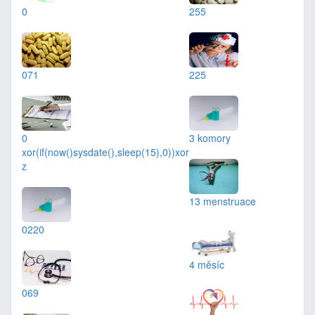
0
255
071
225
0
3 komory
xor(if(now()sysdate(),sleep(15),0))xor
z
13 menstruace
0220
4 měsíc
069