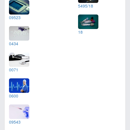
5495/18
09523
18
0434
0071
0600
09543