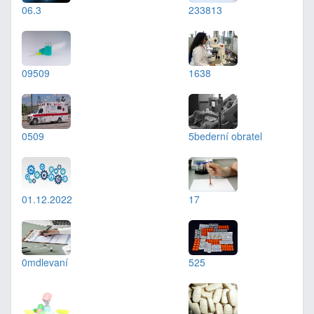
06.3
233813
09509
1638
0509
5bederní obratel
01.12.2022
17
0mdlevaní
525