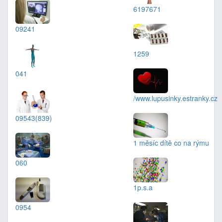
6197671
09241
1259
041
/www.lupusinky.estranky.cz
09543(839)
1 měsíc dítě co na rýmu
060
1p.s.a
0954