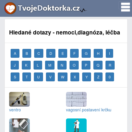
Hledané dotazy - nemoci,diagnóza, léčba
A
B
C
D
E
F
G
H
I
J
K
L
M
N
O
P
Q
R
S
T
U
V
W
X
Y
Z
0
ventro
vagosní postavení krčku