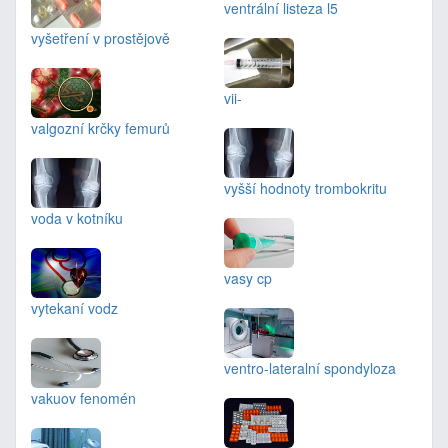
ventrální listeza l5
vyšetření v prostějově
vii-
valgozní krčky femurů
vyšší hodnoty trombokritu
voda v kotníku
vasy cp
vytekaní vodz
ventro-lateralní spondyloza
vakuov fenomén