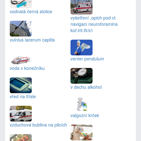
vodnatá černá stolice
vyšetření ,opich pod ct
navigací neuroforamina
koř.irit.l5/s1
vulnlus lacerum capitis
venter pendulum
voda v konečníku
v dechu alkohol
vřed na třísle
valgozní krček
vzduchová bublina na plicích