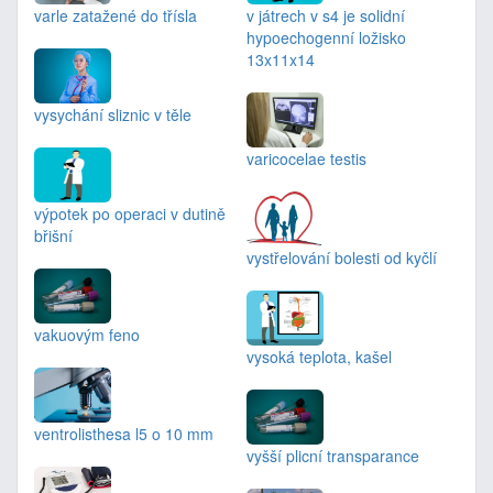
varle zatažené do třísla
v játrech v s4 je solidní
hypoechogenní ložisko
13x11x14
vysychání sliznic v těle
varicocelae testis
výpotek po operaci v dutině
břišní
vystřelování bolesti od kyčlí
vakuovým feno
vysoká teplota, kašel
ventrolisthesa l5 o 10 mm
vyšší plicní transparance