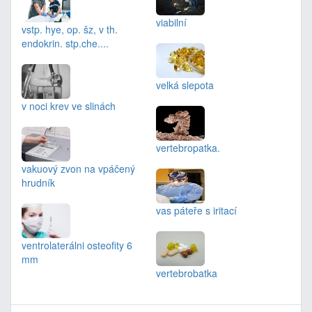
viabilní
vstp. hye, op. šz, v th.
endokrin. stp.che....
velká slepota
v noci krev ve slinách
vertebropatka.
vakuový zvon na vpáčený
hrudník
vas páteře s iritací
ventrolaterálni osteofity 6
mm
vertebrobatka