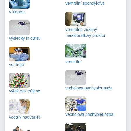
ventrální spondylofyt
v kloubu
ventrálně zúžený
meziobratlový prostor
výsledky in cursu
ventrální
ventrola
vrcholova pachypleuritida
výtok bez dělohy
vecholova pachypleuritida
voda v nadvarleti