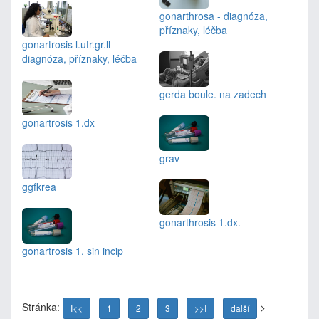
gonarthrosa - diagnóza,
příznaky, léčba
gonartrosis l.utr.gr.ll -
diagnóza, příznaky, léčba
gerda boule. na zadech
gonartrosis 1.dx
grav
ggfkrea
gonarthrosis 1.dx.
gonartrosis 1. sin incip
Stránka:
>
I<<
1
2
3
>>I
další