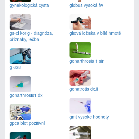
gynekologická cysta
globus vysoká fw
gs-cl korig - diagnóza,
gliová ložiska v bílé hmotě
příznaky, léčba
gonarthrosis 1 sin
g 628
gonatrotis dx.ii
gonarthrosis1 dx
gmt vysoke hodnoty
gpca blot pozitivní