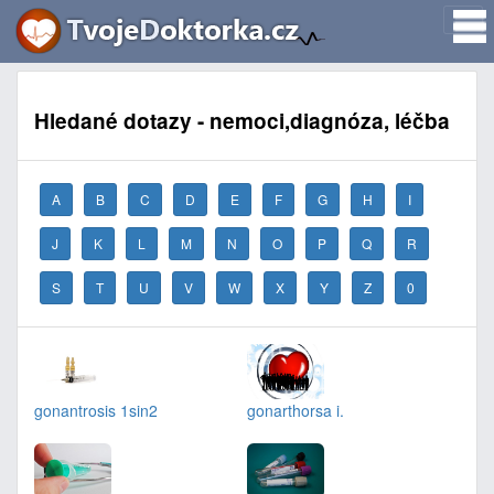
Hledané dotazy - nemoci,diagnóza, léčba
A
B
C
D
E
F
G
H
I
J
K
L
M
N
O
P
Q
R
S
T
U
V
W
X
Y
Z
0
gonantrosis 1sin2
gonarthorsa i.