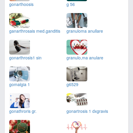
gonarthoosis
g 56
ganarthrosais med.ganditis
granuloma anullare
gonarthrosis1 sin
granulo,ma anulare
gomalgia 1
g6529
gonathroris gr.
gonartrosis 1 dxgravis