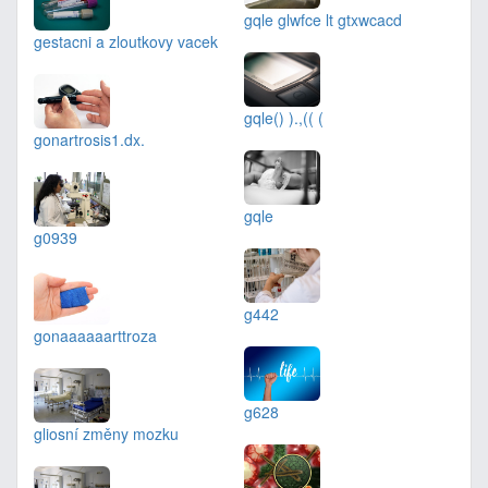
gqle glwfce lt gtxwcacd
gestacni a zloutkovy vacek
gqle() ).,(( (
gonartrosis1.dx.
gqle
g0939
g442
gonaaaaaarttroza
g628
gliosní změny mozku