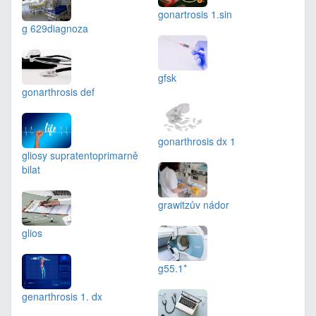
gonartrosis 1.sin
g 629diagnoza
gfsk
gonarthrosis def
gonarthrosis dx 1
gliosy supratentoprimarně
bilat
grawitzův nádor
glios
g55.1*
genarthrosis 1. dx