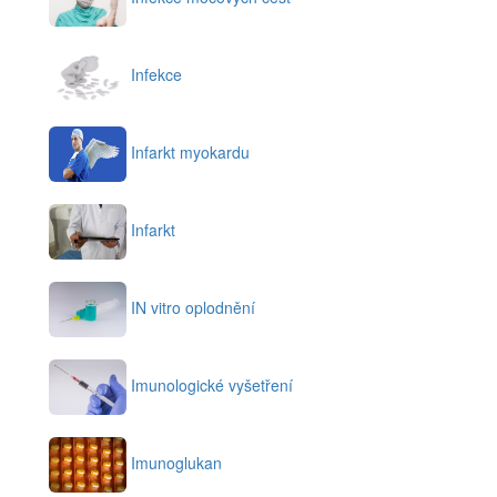
Infekce
Infarkt myokardu
Infarkt
IN vitro oplodnění
Imunologické vyšetření
Imunoglukan