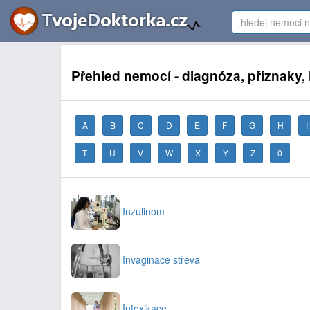
Přehled nemocí - diagnóza, příznaky,
A
B
C
D
E
F
G
H
I
T
U
V
W
X
Y
Z
0
Inzulinom
Invaginace střeva
Intoxikace