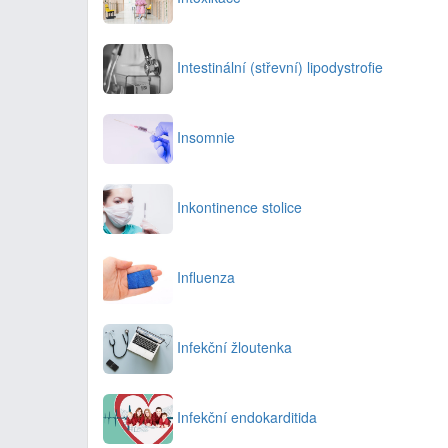
Intestinální (střevní) lipodystrofie
Insomnie
Inkontinence stolice
Influenza
Infekční žloutenka
Infekční endokarditida