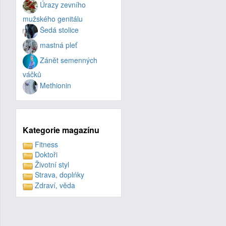
Úrazy zevního
mužského genitálu
Šedá stolice
mastná pleť
Zánět semenných
váčků
Methionin
Kategorie magazínu
Fitness
Doktoři
Životní styl
Strava, doplńky
Zdraví, věda