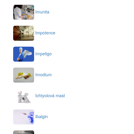
Imunita
Impotence
Impetigo
Imodium
Ichtyolová mast
Ibalgin