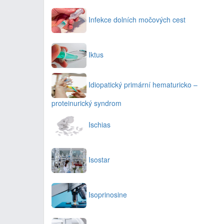
Infekce dolních močových cest
Iktus
Idiopatický primární hematuricko –
proteinurický syndrom
Ischias
Isostar
Isoprinosine