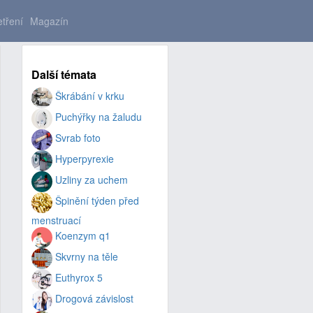
tření
Magazín
Další témata
Škrábání v krku
Puchýřky na žaludu
Svrab foto
Hyperpyrexie
Uzliny za uchem
Špinění týden před
menstruací
Koenzym q1
Skvrny na těle
Euthyrox 5
Drogová závislost