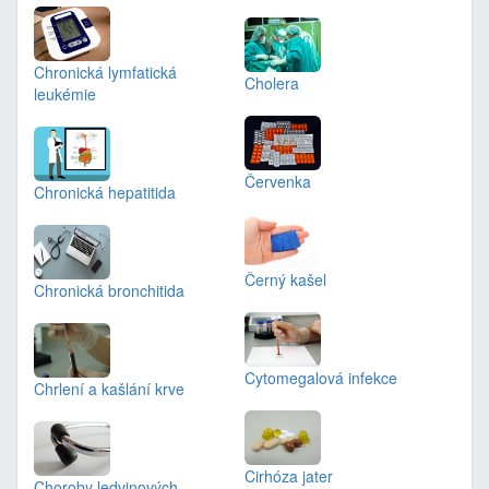
Chronická lymfatická
Cholera
leukémie
Červenka
Chronická hepatitida
Černý kašel
Chronická bronchitida
Cytomegalová infekce
Chrlení a kašlání krve
Cirhóza jater
Choroby ledvinových