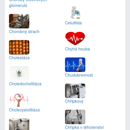
glomerulů
Celulitida
Chorobný strach
Chytrá houba
Cholestáza
Chudokrevnost
Choledocholitiáza
Chřipkový
Cholecystolitiáza
Chřipka v těhotenství