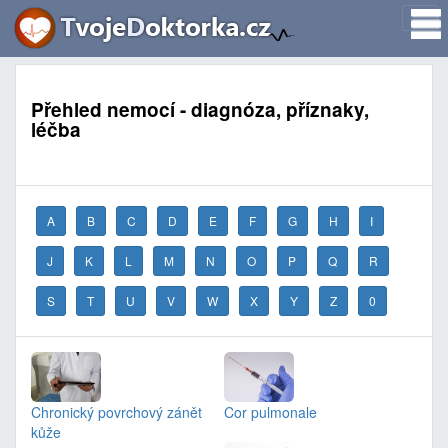
Přehled nemocí - diagnóza, příznaky,
léčba
A
B
C
D
E
F
G
H
I
J
K
L
M
N
O
P
Q
R
S
T
U
V
W
X
Y
Z
0
Chronický povrchový zánět
Cor pulmonale
kůže