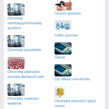
Connův syndrom
Chronický
nefritický/proteinurický
syndrom
Colitis ulcerosa
Chronická tyreoiditida
Clavus
Chronická obstrukční
choroba dýchacích cest
Cizí tělesa v konečníku
Chronická myeloidní
Chronická obstrukční plicní
leukémie
nemoc