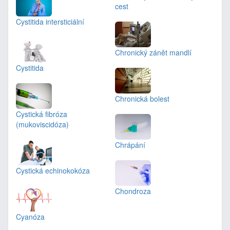
cest
Cystitida intersticiální
Chronický zánět mandlí
Cystitida
Chronická bolest
Cystická fibróza
(mukoviscidóza)
Chrápání
Cystická echinokokóza
Chondroza
Cyanóza