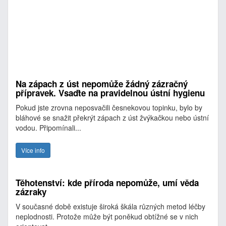
Na zápach z úst nepomůže žádný zázračný
přípravek. Vsaďte na pravidelnou ústní hygienu
Pokud jste zrovna neposvačili česnekovou topinku, bylo by
bláhové se snažit překrýt zápach z úst žvýkačkou nebo ústní
vodou. Připomínali...
Více info
Těhotenství: kde příroda nepomůže, umí věda
zázraky
V současné době existuje široká škála různých metod léčby
neplodnosti. Protože může být poněkud obtížné se v nich