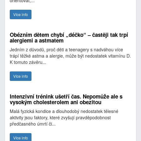
orientovat,...
Více info
Obézním dětem chybí „déčko“ – častěji tak trpí
alergiemi a astmatem
Jedním z důvodů, proč děti a teenagery s nadváhou více
trápí těžké astma a alergie, může být nedostatek vitamínu D.
K tomuto závěru...
Více info
Intenzivní trénink ušetří čas. Nepomůže ale s
vysokým cholesterolem ani obezitou
Malá fyzická kondice a dlouhodobý nedostatek tělesné
aktivity jsou faktory, které zvyšují pravděpodobnost
předčasného úmrtí či...
Více info