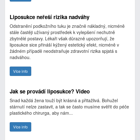
Liposukce neřeší rizika nadváhy
Odstranění podkožního tuku je značně nákladný, nicméně
stále častěji užívaný prostředek k vylepšení nechutně
zbytnělé postavy. Lékaři však důrazně upozorňují, že
liposukce sice přináší kýžený estetický efekt, nicméně v
žádném případě neodstraňuje zdravotní rizika spjatá s
nadváhou.
Více info
Jak se provádí liposukce? Video
Snad každá žena touží být krásná a přitažlivá. Bohužel
stárnutí nelze zastavit, a tak se často musíme svěřit do péče
plastického chirurga, aby nám...
Více info