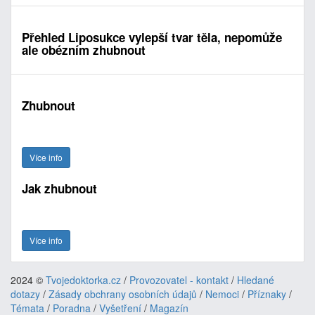
Přehled Liposukce vylepší tvar těla, nepomůže
ale obézním zhubnout
Zhubnout
Více info
Jak zhubnout
Více info
2024 ©
Tvojedoktorka.cz
/
Provozovatel - kontakt
/
Hledané
dotazy
/
Zásady obchrany osobních údajů
/
Nemoci
/
Příznaky
/
Témata
/
Poradna
/
Vyšetření
/
Magazín