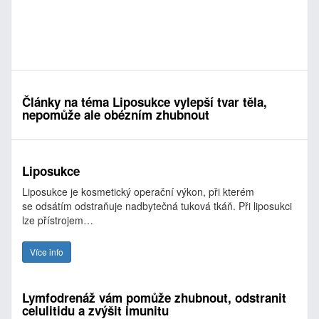
Články na téma Liposukce vylepší tvar těla,
nepomůže ale obézním zhubnout
Liposukce
Liposukce je kosmetický operační výkon, při kterém
se odsátím odstraňuje nadbytečná tuková tkáň. Při liposukci
lze přístrojem…
Více info
Lymfodrenáž vám pomůže zhubnout, odstranit
celulitidu a zvýšit imunitu