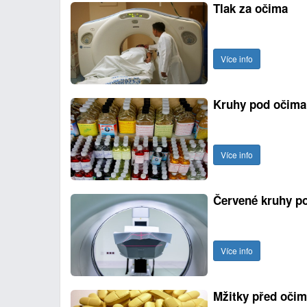
Tlak za očima
Více info
Kruhy pod očima 
Více info
Červené kruhy p
Více info
Mžitky před oči