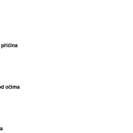
příčina
od očima
ma