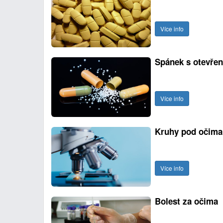
Více info
Spánek s otevře
Více info
Kruhy pod očim
Více info
Bolest za očima