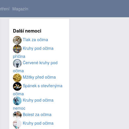
tření
Magazín
Další nemoci
Tlak za očima
Kruhy pod očima
příčina
Červené kruhy pod
očima
Mžitky před očima
Spánek s otevřenýma
očima
Kruhy pod očima
nemoc
Bolest za očima
Kruhy pod očima