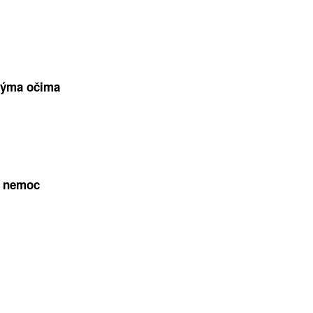
nýma očima
a nemoc