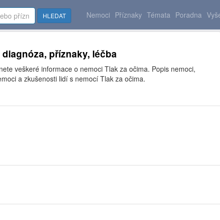
Nemoci
Příznaky
Témata
Poradna
Vyše
HLEDAT
- diagnóza, příznaky, léčba
znete veškeré informace o nemoci Tlak za očima. Popis nemoci,
moci a zkušenosti lidí s nemocí Tlak za očima.