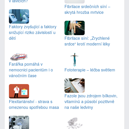
v lavicích?
Fibrilace srdečních síní –
skrytá hrozba mrtvice
Faktory zvyšující a faktory
snižující riziko závislostí u
dětí
Fibrilace síní: „Zrychlené
srdce“ krotí moderní léky
Farářka pomáhá v
nemocnici pacientům i o
Fototerapie – léčba světlem
vánočním čase
Fazole jsou zdrojem bílkovin,
Flexitariánství - strava s
vitamínů a působí pozitivně
omezenou spotřebou masa
na naše ledviny