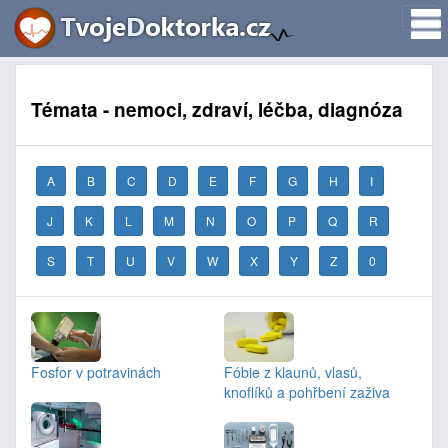
Témata - nemoci, zdraví, léčba, diagnóza
A
B
C
D
E
F
G
H
I
J
K
L
M
N
O
P
Q
R
S
T
U
V
W
X
Y
Z
0
Fosfor v potravinách
Fóbie z klaunů, vlasů,
knoflíků a pohřbení zaživa