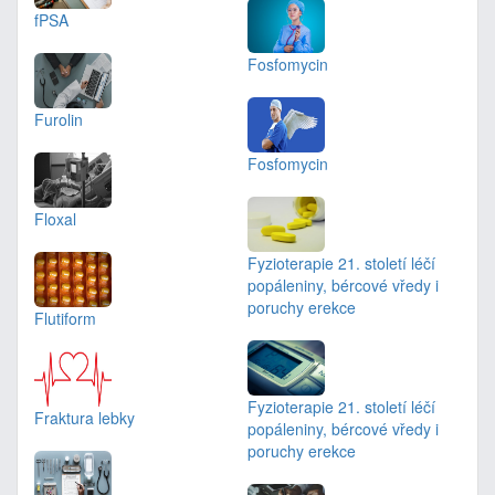
fPSA
Fosfomycin
Furolin
Fosfomycin
Floxal
Fyzioterapie 21. století léčí
popáleniny, bércové vředy i
poruchy erekce
Flutiform
Fyzioterapie 21. století léčí
Fraktura lebky
popáleniny, bércové vředy i
poruchy erekce