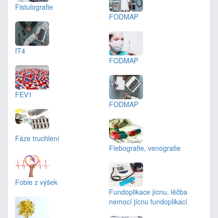
Fistulografie
FODMAP
fT4
FODMAP
FEV1
FODMAP
Fáze truchlení
Flebografie, venografie
Fobie z výšek
Fundoplikace jícnu, léčba
nemocí jícnu fundoplikací