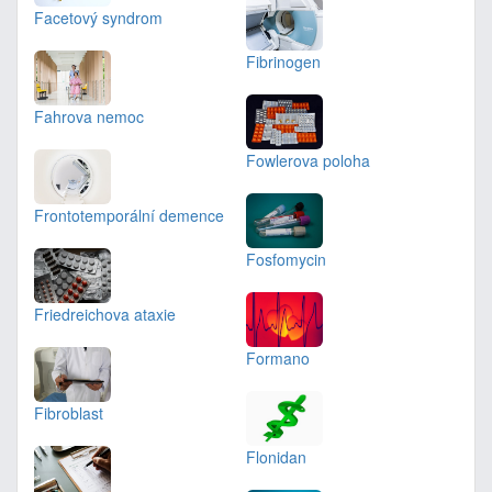
Facetový syndrom
Fibrinogen
Fahrova nemoc
Fowlerova poloha
Frontotemporální demence
Fosfomycin
Friedreichova ataxie
Formano
Fibroblast
Flonidan