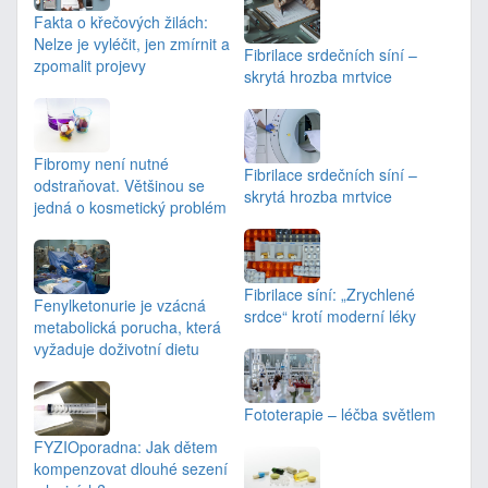
Fakta o křečových žilách:
Nelze je vyléčit, jen zmírnit a
Fibrilace srdečních síní –
zpomalit projevy
skrytá hrozba mrtvice
Fibromy není nutné
Fibrilace srdečních síní –
odstraňovat. Většinou se
skrytá hrozba mrtvice
jedná o kosmetický problém
Fibrilace síní: „Zrychlené
Fenylketonurie je vzácná
srdce“ krotí moderní léky
metabolická porucha, která
vyžaduje doživotní dietu
Fototerapie – léčba světlem
FYZIOporadna: Jak dětem
kompenzovat dlouhé sezení