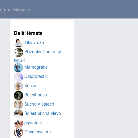
tření
Magazín
Další témata
Tiky v oku
Příznaky žloutenky
typu c
Mamografie
Calprotectin
Kočka
Bolest nosu
Sucho v ústech
Bolest břicha vlevo
plynatost
Cévní systém