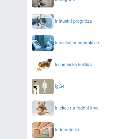
Infaustní prognóza
Intestinální metaplazie
Ischemická kolitida
IgG4
Injekce na ředění krve
Indometacin