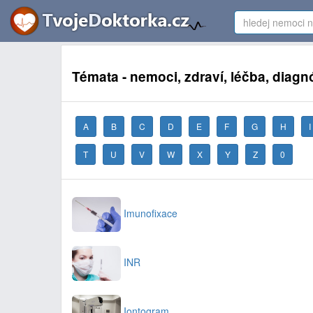
Témata - nemoci, zdraví, léčba, diagn
A
B
C
D
E
F
G
H
I
T
U
V
W
X
Y
Z
0
Imunofixace
INR
Iontogram