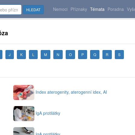
Nemoci
Příznaky
Témata
Poradna
Vyše
HLEDAT
óza
J
K
L
M
N
O
P
Q
R
S
Index aterogenity, aterogenní idex, AI
IgA protilátky
IgA protilátky