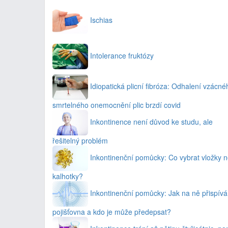
Ischias
Intolerance fruktózy
Idiopatická plicní fibróza: Odhalení vzácné
smrtelného onemocnění plic brzdí covid
Inkontinence není důvod ke studu, ale
řešitelný problém
Inkontinenční pomůcky: Co vybrat vložky 
kalhotky?
Inkontinenční pomůcky: Jak na ně přispívá
pojišťovna a kdo je může předepsat?