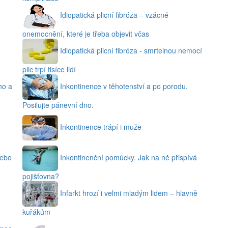
Idiopatická plicní fibróza – vzácné
onemocnění, které je třeba objevit včas
Idiopatická plicní fibróza - smrtelnou nemocí
plic trpí tisíce lidí
ho a
Inkontinence v těhotenství a po porodu.
Posilujte pánevní dno.
Inkontinence trápí i muže
nebo
Inkontinenční pomůcky. Jak na ně přispívá
pojišťovna?
Infarkt hrozí i velmi mladým lidem – hlavně
kuřákům