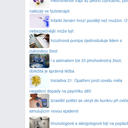
Inkontinence trápí až pětinu čtyřicátnic, p
nalézají ve fyzioterapii
Infarkt ženám hrozí později než mužům. O
nebezpečnější může být
Inzulínová pumpa zjednodušuje lidem s
cukrovkou život
I s astmatem lze žít plnohodnotný život,
důležitá je správná léčba
Iniciativa 21: Opatření proti covidu měla
negativní dopady na psychiku dětí
Izraelští politici se ukryli do bunkru při cvič
simulujícím novou epidemii
Imunologové a alergologové bijí na poplac