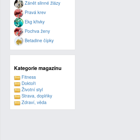
Zánět slinné žlázy
Pravá krev
Ekg křivky
Pochva ženy
Betadine čípky
Kategorie magazínu
Fitness
Doktoři
Životní styl
Strava, doplńky
Zdraví, věda