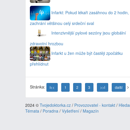
Infarkt: Pokud lékaři zasáhnou do 2 hodin,
zachrání většinou celý srdeční sval
Intenzivnější pylové sezóny jsou globální
zdravotní hrozbou
Infarkt u žen může být častěji zpočátku
přehlídnut
Stránka:
>
I<<
1
2
3
>>I
další
2024 ©
Tvojedoktorka.cz
/
Provozovatel - kontakt
/
Hleda
Témata
/
Poradna
/
Vyšetření
/
Magazín