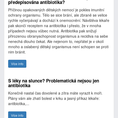
předepisována antibiotika?
Příčinou opakovaných dětských nemocí je pokles imunitní
ochrany organismu. Tělo se sice brání, ale zbraně se velice
rychle vyčerpávají a dochází k onemocnění. Návštěva lékaře
pak skončí receptem na antibiotika i přesto, že v mnoha
případech nejsou vůbec nutná. Antibiotika pak snižují
přirozenou obranyschopnost organismus a recidiva na sebe
nenechá dlouho čekat. Ale nejenom to, nepřátel je v okolí
mnoho a oslabený dětský organismus není schopen se proti
nim bránit.
Více info
S léky na slunce? Problematická nejsou jen
antibiotika
Konečně nastal čas dovolené a zítra máte vyrazit k moři.
Plány vám ale zhatí bolest v krku a jasný příkaz lékaře:
antibiotika,...
Více info