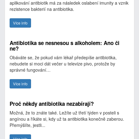
aplikování antibiotik má za následek oslabení imunity a vznik
rezistence bakterií na antibiotika.
Více info
Antibiotika se nesnesou s alkoholem: Ano či
ne?
Obáváte se, že pokud vám lékař předepíše antibiotika,
nebudete si moci dát večer u televize pivo, protože by
správné fungování…
Více info
Proč někdy antibiotika nezabírají?
Možná, že to znáte také. Ležíte už třetí týden v posteli s
angínou a říkáte si, kdy už ta antibiotika konečně zaberou.
Přemýšlíte, jestli...
Více info