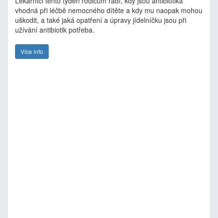
Lékárníci tento týden rodičům radí, kdy jsou antibiotika
vhodná při léčbě nemocného dítěte a kdy mu naopak mohou
uškodit, a také jaká opatření a úpravy jídelníčku jsou při
užívání antibiotik potřeba.
Více info