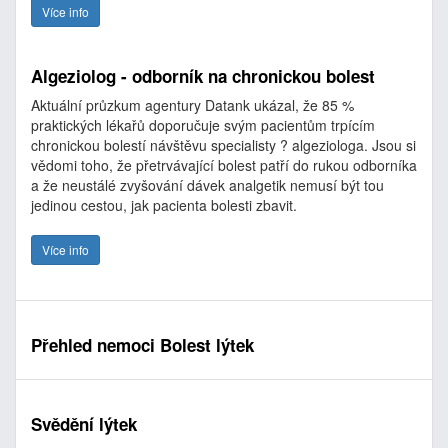
Více info
Algeziolog - odborník na chronickou bolest
Aktuální průzkum agentury Datank ukázal, že 85 %
praktických lékařů doporučuje svým pacientům trpícím
chronickou bolestí návštěvu specialisty ? algeziologa. Jsou si
vědomi toho, že přetrvávající bolest patří do rukou odborníka
a že neustálé zvyšování dávek analgetik nemusí být tou
jedinou cestou, jak pacienta bolesti zbavit.
Více info
Přehled nemoci Bolest lýtek
Svědění lýtek